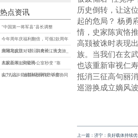
历史倒转，让这位
热点资讯
起的危局？ 杨勇
“中国第一将军县”县长调整
情，史家陈寅恪
今年周年庆福利翻倍，可领2款周年
高颎被诛时表现
庆限定皮肤，1传说1史诗，给力
湖湘与皖江对话，共商长江大文旅_
族。当我们在玄
大皖新闻 | 安徽网
名家山水如何让办公室秒变 “靠
也该重新审视仁
抵消三征高句丽
山”？这 4 款镇场级画作告诉你！
实力认证！迪普科技再获“年度协同
巡游换成立嫡风
软硬件优秀漏洞管理企业”
上一篇：
济宁：良好载体持续优