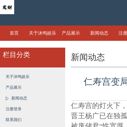
首页
关于沐鸣娱乐
产品展示
新闻动态
注
栏目分类
新闻动态
关于沐鸣娱乐
仁寿宫变
产品展示
新闻动态
仁寿宫的灯火下
注册登录
晋王杨广已在独
联系我们
被废储君“性宽厚